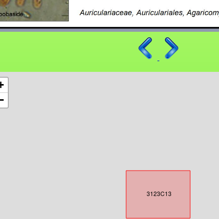
+
−
3123C13