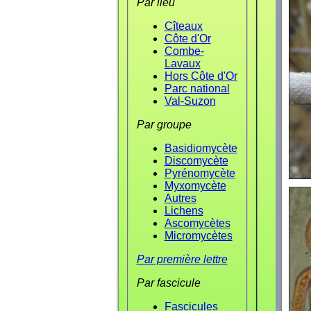
Par lieu
Cîteaux
Côte d'Or
Combe-
Lavaux
Hors Côte d'Or
Parc national
Val-Suzon
Par groupe
Basidiomycète
Discomycète
Pyrénomycète
Myxomycète
Autres
Lichens
Ascomycètes
Micromycètes
Par première lettre
Par fascicule
Fascicules