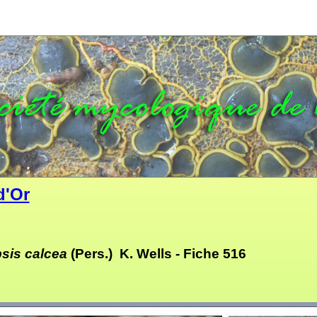
d'Or
sis calcea
(Pers.) K. Wells -
Fiche 516