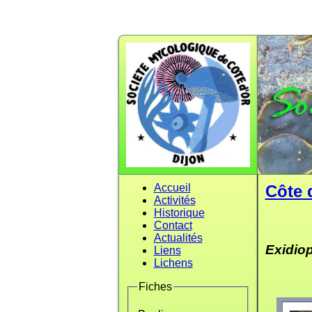
Accueil
Côte 
Activités
Historique
Contact
Actualités
Exidiop
Liens
Lichens
Fiches