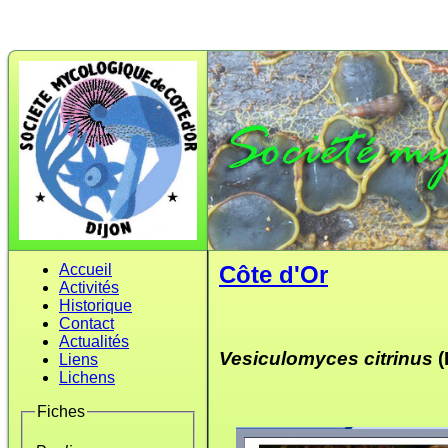
Accueil
Côte d'Or
Activités
Historique
Contact
Actualités
Vesiculomyces citrinus
(
Liens
Lichens
Fiches