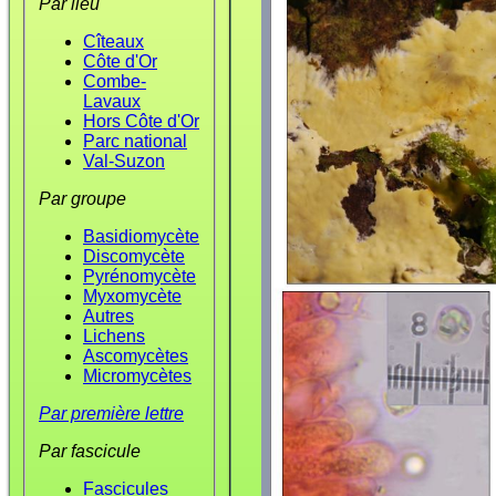
Par lieu
Cîteaux
Côte d'Or
Combe-
Lavaux
Hors Côte d'Or
Parc national
Val-Suzon
Par groupe
Basidiomycète
Discomycète
Pyrénomycète
Myxomycète
Autres
Lichens
Ascomycètes
Micromycètes
Par première lettre
Par fascicule
Fascicules