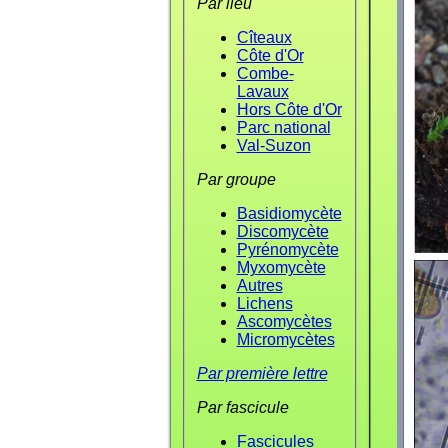
Par lieu
Cîteaux
Côte d'Or
Combe-
Lavaux
Hors Côte d'Or
Parc national
Val-Suzon
Par groupe
Basidiomycète
Discomycète
Pyrénomycète
Myxomycète
Autres
Lichens
Ascomycètes
Micromycètes
Par première lettre
Par fascicule
Fascicules