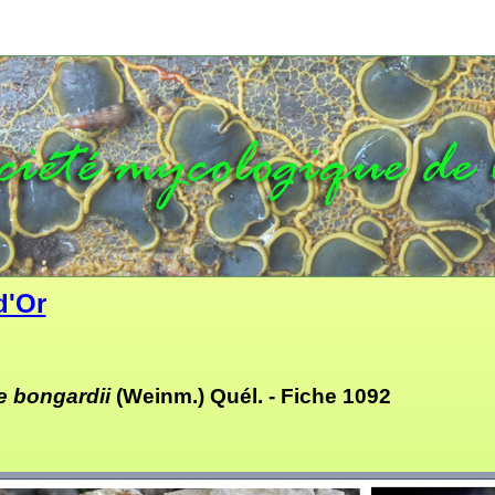
d'Or
e bongardii
(Weinm.) Quél. -
Fiche 1092