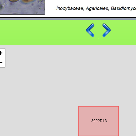
+
−
3022D13