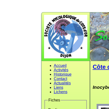
Accueil
Côte 
Activités
Historique
Contact
Actualités
Inocyb
Liens
Lichens
Fiches