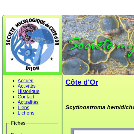
Accueil
Côte d'Or
Activités
Historique
Contact
Actualités
Scytinostroma hemidich
Liens
Lichens
Fiches