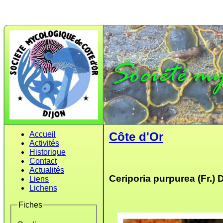
Accueil
Côte d'Or
Activités
Historique
Contact
Actualités
Ceriporia purpurea (Fr.) 
Liens
Lichens
Fiches