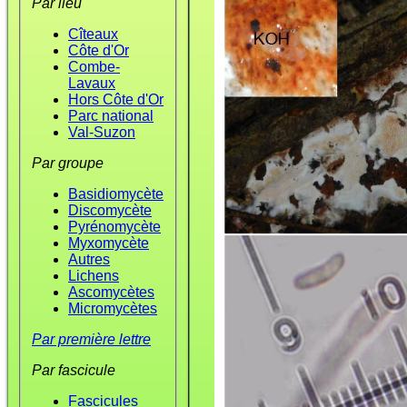
Par lieu
Cîteaux
Côte d'Or
Combe-
Lavaux
Hors Côte d'Or
Parc national
Val-Suzon
Par groupe
Basidiomycète
Discomycète
Pyrénomycète
Myxomycète
Autres
Lichens
Ascomycètes
Micromycètes
Par première lettre
Par fascicule
Fascicules