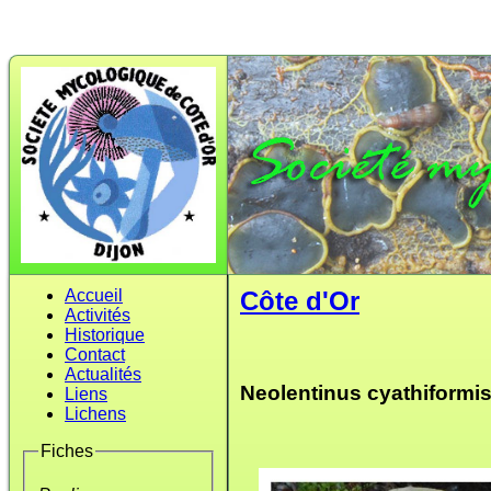
Accueil
Côte d'Or
Activités
Historique
Contact
Actualités
Neolentinus cyathiformis 
Liens
Lichens
Fiches