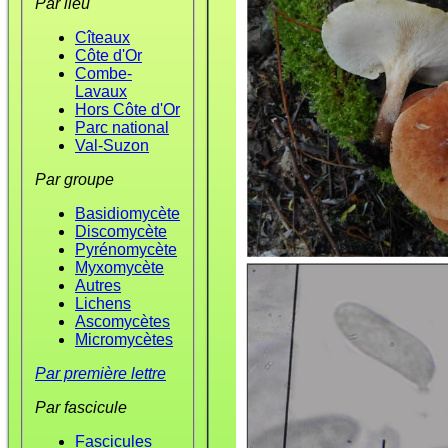
Par lieu
Cîteaux
Côte d'Or
Combe-
Lavaux
Hors Côte d'Or
Parc national
Val-Suzon
Par groupe
Basidiomycète
Discomycète
Pyrénomycète
Myxomycète
Autres
Lichens
Ascomycètes
Micromycètes
Par première lettre
Par fascicule
Fascicules