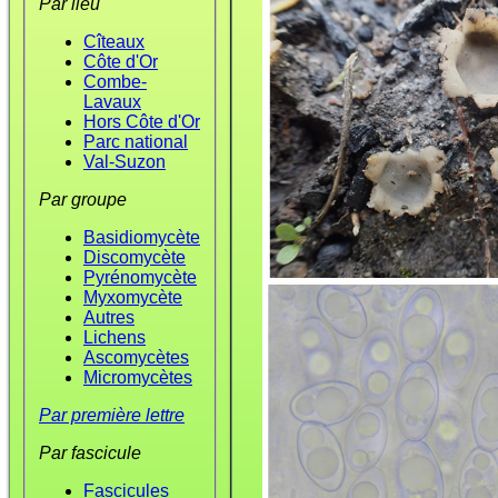
Par lieu
Cîteaux
Côte d'Or
Combe-
Lavaux
Hors Côte d'Or
Parc national
Val-Suzon
Par groupe
Basidiomycète
Discomycète
Pyrénomycète
Myxomycète
Autres
Lichens
Ascomycètes
Micromycètes
Par première lettre
Par fascicule
Fascicules