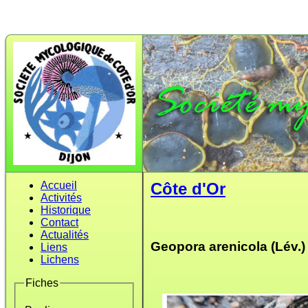
Accueil
Côte d'Or
Activités
Historique
Contact
Actualités
Geopora arenicola (Lév.)
Liens
Lichens
Fiches