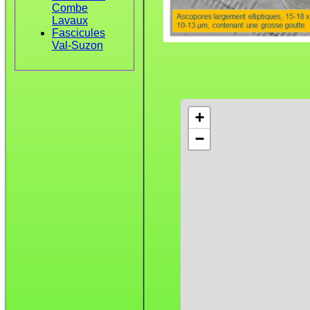
Combe
Lavaux
Fascicules
Val-Suzon
+
−