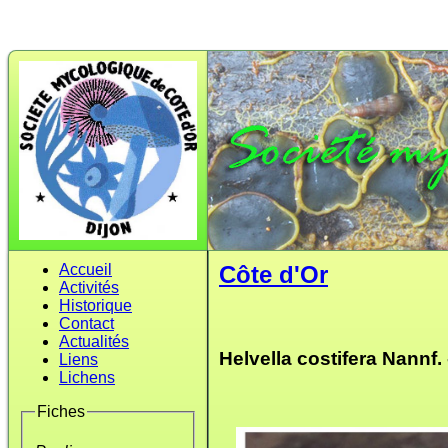
Accueil
Côte d'Or
Activités
Historique
Contact
Actualités
Helvella costifera Nannf.
Liens
Lichens
Fiches