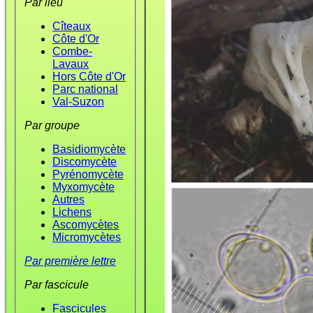
Par lieu
Cîteaux
Côte d'Or
Combe-
Lavaux
Hors Côte d'Or
Parc national
Val-Suzon
Par groupe
Basidiomycète
Discomycète
Pyrénomycète
Myxomycète
Autres
Lichens
Ascomycètes
Micromycètes
Par première lettre
Par fascicule
Fascicules