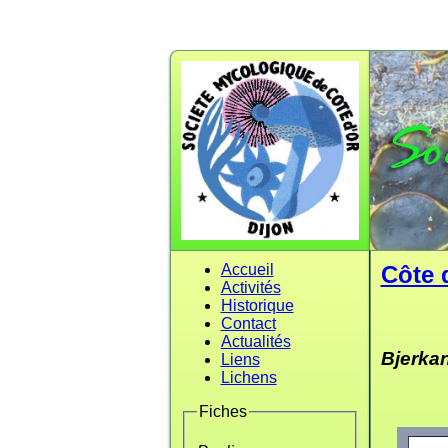
Accueil
Côte 
Activités
Historique
Contact
Actualités
Bjerka
Liens
Lichens
Fiches