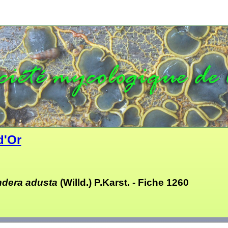
d'Or
ndera adusta
(Willd.) P.Karst. -
Fiche 1260