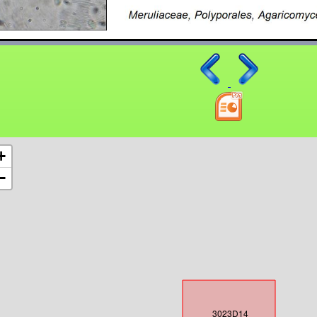
+
−
3023D14