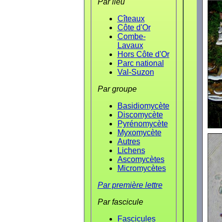
Par lieu
Cîteaux
Côte d'Or
Combe-
Lavaux
Hors Côte d'Or
Parc national
Val-Suzon
Par groupe
Basidiomycète
Discomycète
Pyrénomycète
Myxomycète
Autres
Lichens
Ascomycètes
Micromycètes
Par première lettre
Par fascicule
Fascicules