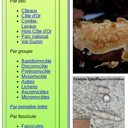
Par lieu
Cîteaux
Côte d'Or
Combe-
Lavaux
Hors Côte d'Or
Parc national
Val-Suzon
Par groupe
Basidiomycète
Discomycète
Pyrénomycète
Myxomycète
Autres
Lichens
Ascomycètes
Micromycètes
Par première lettre
Par fascicule
Fascicules