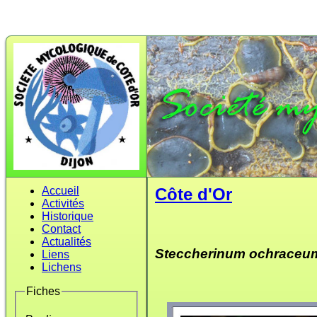
Accueil
Côte d'Or
Activités
Historique
Contact
Actualités
Steccherinum ochraceu
Liens
Lichens
Fiches