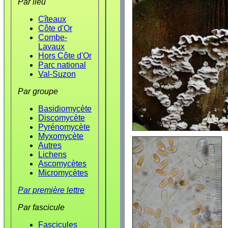
Par lieu
Cîteaux
Côte d'Or
Combe-
Lavaux
Hors Côte d'Or
Parc national
Val-Suzon
Par groupe
Basidiomycète
Discomycète
Pyrénomycète
Myxomycète
Autres
Lichens
Ascomycètes
Micromycètes
Par première lettre
Par fascicule
Fascicules