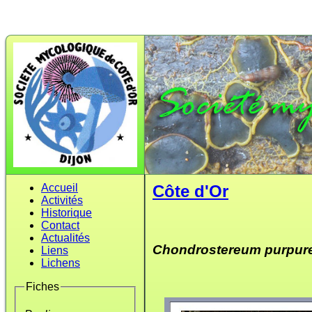
Accueil
Côte d'Or
Activités
Historique
Contact
Actualités
Chondrostereum purpu
Liens
Lichens
Fiches