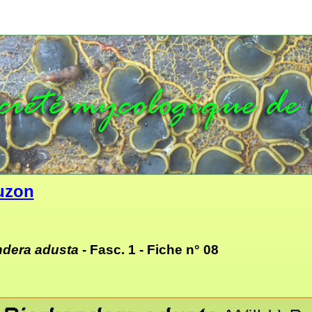
uzon
ndera adusta
- Fasc. 1 -
Fiche n° 08