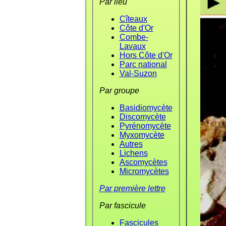
Par lieu
Cîteaux
Côte d'Or
Combe-
Lavaux
Hors Côte d'Or
Parc national
Val-Suzon
Par groupe
Basidiomycète
Discomycète
Pyrénomycète
Myxomycète
Autres
Lichens
Ascomycètes
Micromycètes
Par première lettre
Par fascicule
Fascicules