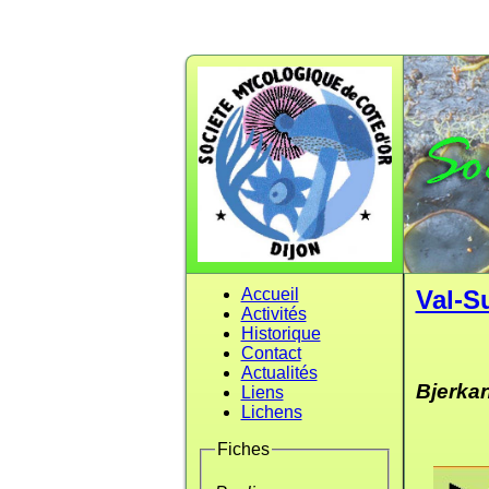
Accueil
Val-S
Activités
Historique
Contact
Actualités
Bjerka
Liens
Lichens
Fiches