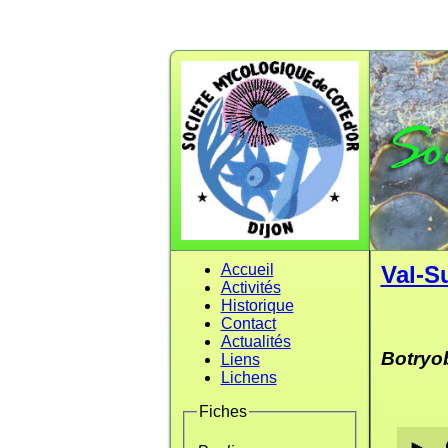
Accueil
Val-S
Activités
Historique
Contact
Actualités
Botryo
Liens
Lichens
Fiches