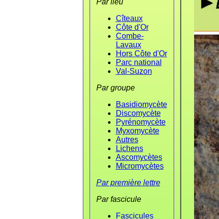
Par lieu
Cîteaux
Côte d'Or
Combe-
Lavaux
Hors Côte d'Or
Parc national
Val-Suzon
Par groupe
Basidiomycète
Discomycète
Pyrénomycète
Myxomycète
Autres
Lichens
Ascomycètes
Micromycètes
Par première lettre
Par fascicule
Fascicules