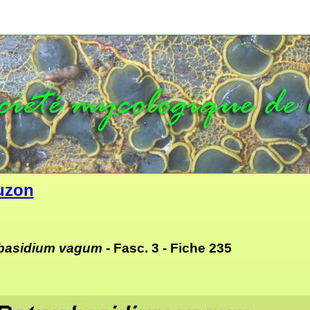
uzon
basidium vagum
- Fasc. 3 -
Fiche 235