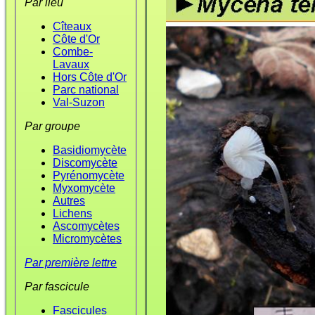
Par lieu
Cîteaux
Côte d'Or
Combe-
Lavaux
Hors Côte d'Or
Parc national
Val-Suzon
Par groupe
Basidiomycète
Discomycète
Pyrénomycète
Myxomycète
Autres
Lichens
Ascomycètes
Micromycètes
Par première lettre
Par fascicule
Fascicules