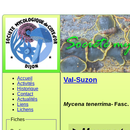
Accueil
Val-Suzon
Activités
Historique
Contact
Actualités
Mycena tenerrima
- Fasc.
Liens
Lichens
Fiches