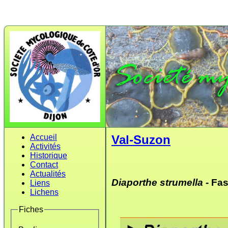
Accueil
Val-Suzon
Activités
Historique
Contact
Actualités
Diaporthe strumella
- Fas
Liens
Lichens
Fiches