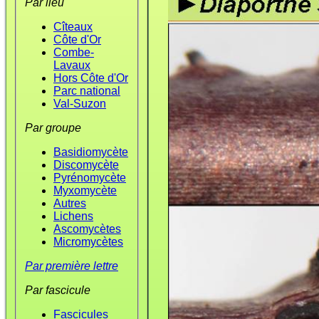
Par lieu
Cîteaux
Côte d'Or
Combe-
Lavaux
Hors Côte d'Or
Parc national
Val-Suzon
Par groupe
Basidiomycète
Discomycète
Pyrénomycète
Myxomycète
Autres
Lichens
Ascomycètes
Micromycètes
Par première lettre
Par fascicule
Fascicules