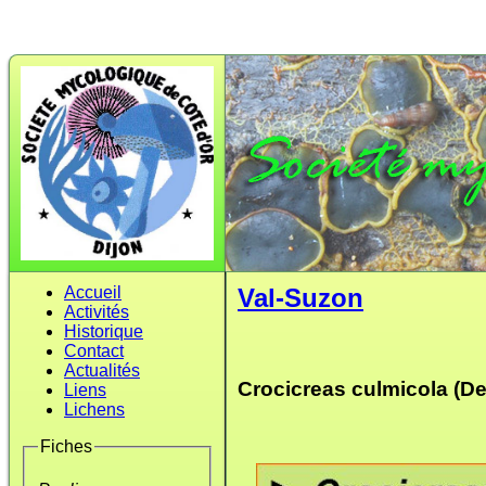
Accueil
Val-Suzon
Activités
Historique
Contact
Actualités
Crocicreas culmicola (De
Liens
Lichens
Fiches