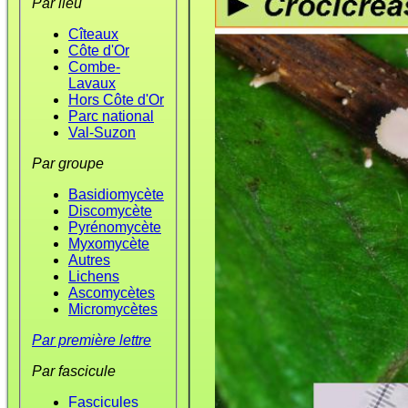
Par lieu
Cîteaux
Côte d'Or
Combe-
Lavaux
Hors Côte d'Or
Parc national
Val-Suzon
Par groupe
Basidiomycète
Discomycète
Pyrénomycète
Myxomycète
Autres
Lichens
Ascomycètes
Micromycètes
Par première lettre
Par fascicule
Fascicules