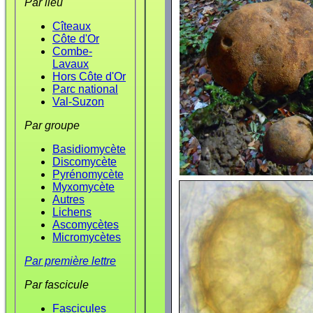
Par lieu
Cîteaux
Côte d'Or
Combe-
Lavaux
Hors Côte d'Or
Parc national
Val-Suzon
Par groupe
Basidiomycète
Discomycète
Pyrénomycète
Myxomycète
Autres
Lichens
Ascomycètes
Micromycètes
Par première lettre
Par fascicule
Fascicules