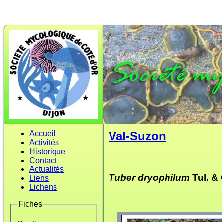
Accueil
Val-Suzon
Activités
Historique
Contact
Actualités
Tuber dryophilum
Tul. & 
Liens
Lichens
Fiches