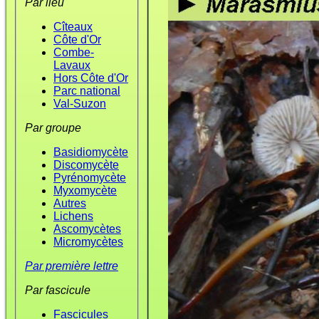
Par lieu
Cîteaux
Côte d'Or
Combe-
Lavaux
Hors Côte d'Or
Parc national
Val-Suzon
Par groupe
Basidiomycète
Discomycète
Pyrénomycète
Myxomycète
Autres
Lichens
Ascomycètes
Micromycètes
Par première lettre
Par fascicule
Fascicules