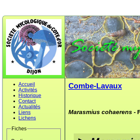
Accueil
Combe-Lavaux
Activités
Historique
Contact
Actualités
Marasmius cohaerens
- 
Liens
Lichens
Fiches