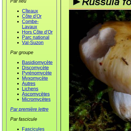
Par lieu
Cîteaux
Côte d'Or
Combe-
Lavaux
Hors Côte d'Or
Parc national
Val-Suzon
Par groupe
Basidiomycète
Discomycète
Pyrénomycète
Myxomycète
Autres
Lichens
Ascomycètes
Micromycètes
Par première lettre
Par fascicule
Fascicules