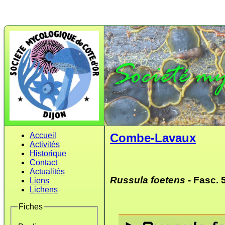
Accueil
Combe-Lavaux
Activités
Historique
Contact
Actualités
Russula foetens
- Fasc. 
Liens
Lichens
Fiches