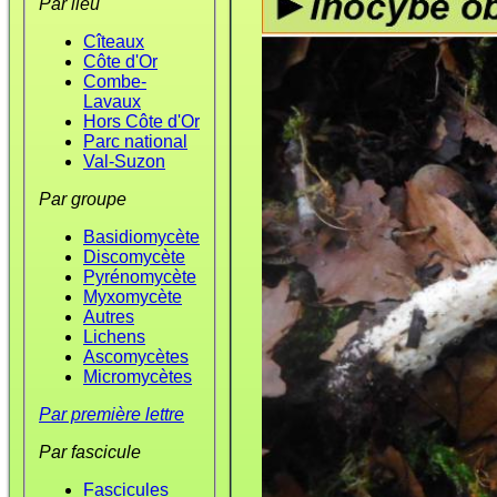
Par lieu
Cîteaux
Côte d'Or
Combe-
Lavaux
Hors Côte d'Or
Parc national
Val-Suzon
Par groupe
Basidiomycète
Discomycète
Pyrénomycète
Myxomycète
Autres
Lichens
Ascomycètes
Micromycètes
Par première lettre
Par fascicule
Fascicules