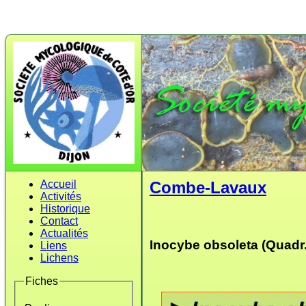
Accueil
Combe-Lavaux
Activités
Historique
Contact
Actualités
Inocybe obsoleta (Quadr.
Liens
Lichens
Fiches